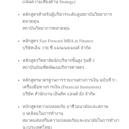
(เน้นความเสี่ยงด้าน Strategy)
หลักสูตรสำหรับผู้บริหารระดับสูงสถาบันวิทยาการ
ตลาดทุน
สถาบันวิทยาการตลาดทุน
หลักสูตร Fast Forward MBA in Finance
บริษัทเอ็น วาย ซี แมนเนจเมนท์ จำกัด
หลักสูตรวิทยาลัย​นัก​บริหาร​ขั้น​สูง รุ่นที่ 5
สถาบัน​บัณฑิต​พัฒน​บริหาร​ศาสตร
หลักสูตรมาตรฐาน​การ​รายงาน​ทางการ​เงิน​ ฉบับ​ที่​ 9​ :
เครื่อง​มือ​ทางการ​เงิน (Financial Instrument)
บริษัท​ สํานัก​งา​น ​เอิน​ส์ท แอนด์ ยัง​ จํากัด
หบักสูตรความ​ปลอด​ภัย​ อาชีวอนามัย​และ​สภาพ​
แวดล้อม​ใน​การ​ทํางาน
สมาคม​ส่ง​เสริม​ความ​ปลอดภัย​และ​อนามัย​ใน​การ​ทํางา​
น (ประเทศไทย)