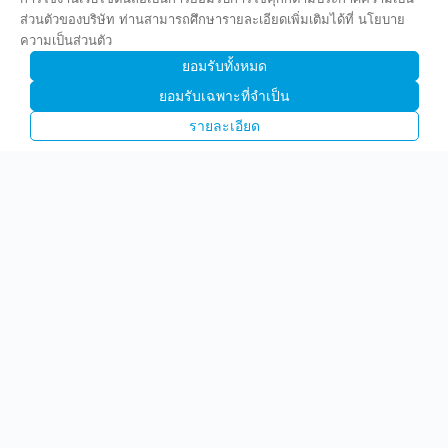
ส่วนตัวของบริษัท ท่านสามารถศึกษารายละเอียดเพิ่มเติมได้ที่ นโยบาย
ความเป็นส่วนตัว
ยอมรับทั้งหมด
ยอมรับเฉพาะที่จำเป็น
รายละเอียด
บริษัท พรีไซซ คอร์ปอเรชั่น จำกัด (มหาชน)
(PCC)
1842 ถนนกรุงเทพ-นนทบุรี แขวงวงศ์สว่าง เขตบางซื่อ
กทม 10800