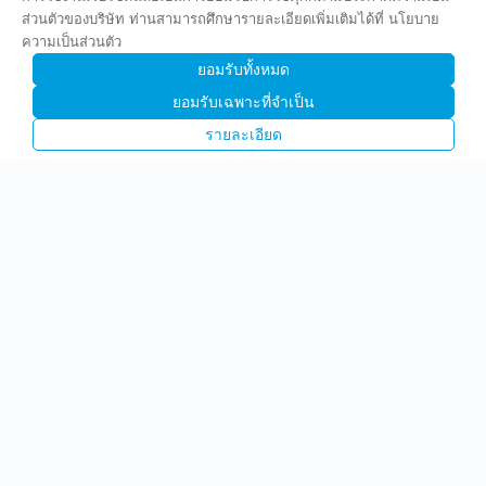
ส่วนตัวของบริษัท ท่านสามารถศึกษารายละเอียดเพิ่มเติมได้ที่ นโยบาย
ความเป็นส่วนตัว
ยอมรับทั้งหมด
ยอมรับเฉพาะที่จำเป็น
รายละเอียด
บริษัท พรีไซซ คอร์ปอเรชั่น จำกัด (มหาชน)
(PCC)
1842 ถนนกรุงเทพ-นนทบุรี แขวงวงศ์สว่าง เขตบางซื่อ
กทม 10800