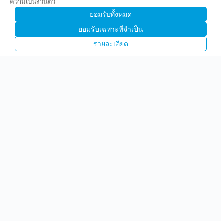
ความเป็นส่วนตัว
ยอมรับทั้งหมด
ยอมรับเฉพาะที่จำเป็น
รายละเอียด
บริษัท พรีไซซ คอร์ปอเรชั่น จำกัด (มหาชน)
(PCC)
1842 ถนนกรุงเทพ-นนทบุรี แขวงวงศ์สว่าง เขตบางซื่อ
กทม 10800
02-910-9700-12