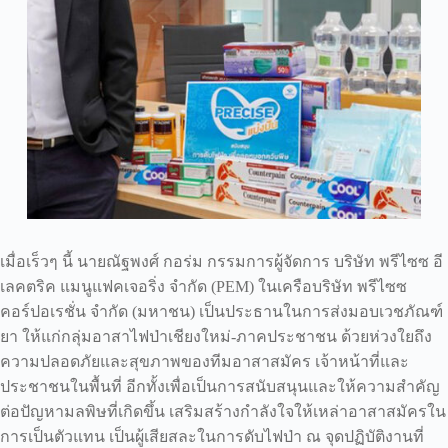
เมื่อเร็วๆ นี้ นายณัฐพงศ์ กอร่ม กรรมการผู้จัดการ บริษัท พรีไซซ อี
เลคตริค แมนูแฟคเจอริ่ง จำกัด (PEM) ในเครือบริษัท พรีไซซ
คอร์ปอเรชั่น จำกัด (มหาชน) เป็นประธานในการส่งมอบเวชภัณฑ์
ยา ให้แก่กลุ่มอาสาไฟป่าเชียงใหม่-ภาคประชาชน ด้วยห่วงใยถึง
ความปลอดภัยและสุขภาพของทีมอาสาสมัคร เจ้าหน้าที่และ
ประชาชนในพื้นที่ อีกทั้งเพื่อเป็นการสนับสนุนและให้ความสำคัญ
ต่อปัญหามลพิษที่เกิดขึ้น เสริมสร้างกำลังใจให้เหล่าอาสาสมัครใน
การเป็นตัวแทน เป็นผู้เสียสละในการดับไฟป่า ณ จุดปฏิบัติงานที่