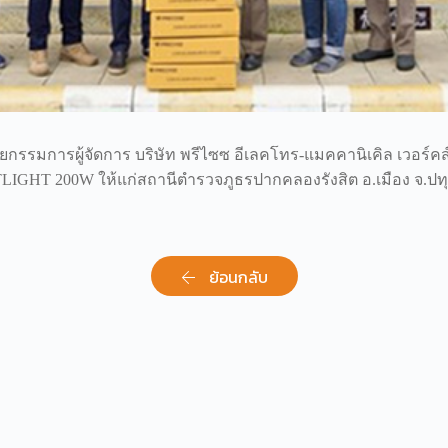
้ช่วยกรรมการผู้จัดการ บริษัท พรีไซซ อีเลคโทร-แมคคานิเคิล เวอร์ค
GHT 200W ให้แก่สถานีตำรวจภูธรปากคลองรังสิต อ.เมือง จ.ปทุมธ
ย้อนกลับ