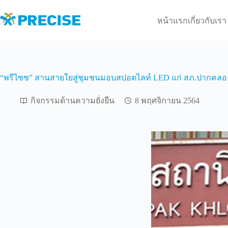
Skip
to
หน้าแรก
เกี่ยวกับเรา
content
“พรีไซซ” สานสายใยสู่ชุมชนมอบสปอตไลท์ LED แก่ สภ.ปากคลอง
กิจกรรมด้านความยั่งยืน
8 พฤศจิกายน 2564