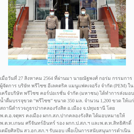
เมื่อวันที่ 27 สิงหาคม 2564 ที่ผ่านมา นายณัฐพงศ์ กอร่ม กรรมการ
ผู้จัดการ บริษัท พรีไซซ อีเลคตริค แมนูแฟคเจอริ่ง จำกัด (PEM) ใน
เครือบริษัท พรีไซซ คอร์ปอเรชั่น จำกัด (มหาชน) ได้ทำการส่งมอบ
น้ำดื่มบรรจุขวด “พรีไซซ” ขนาด 350 มล. จำนวน 1,200 ขวด ให้แก่
สถานีตำรวจภูธรปากคลองรังสิต อ.เมือง จ.ปทุมธานี โดย
พ.ต.อ.จตุพร คงเมือง ผกก.สภ.ปากคลองรังสิต ได้มอบหมายให้
พ.ต.ท.เกษม ศรีจันทร์อินทร์ รอง ผกก.ป.สภ.ฯ และพ.ต.ท.สิทธิศักดิ์
เตมียศิลปิน สว.อก.สภ.ฯ รับมอบ เพื่อเป็นการสนับสนุนการดำเนิน