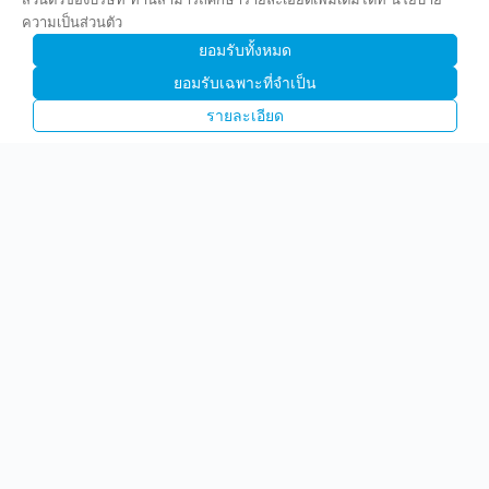
ความเป็นส่วนตัว
ยอมรับทั้งหมด
ยอมรับเฉพาะที่จำเป็น
รายละเอียด
บริษัท พรีไซซ คอร์ปอเรชั่น จำกัด (มหาชน)
(PCC)
1842 ถนนกรุงเทพ-นนทบุรี แขวงวงศ์สว่าง เขตบางซื่อ
กทม 10800